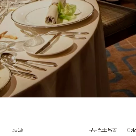
在詩穎，
婚禮