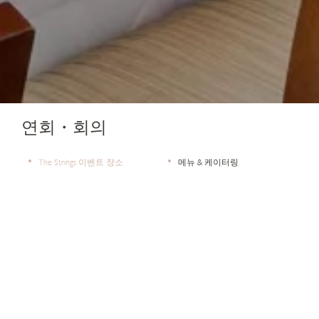
연회・회의
The Strings 이벤트 장소
메뉴 & 케이터링
회의 장소
결혼식 공간
IHG® 비즈니스 리워드
요청서 제출
리발타(RIBALTA)
호텔 내 최대 규모의 전용 이벤트 공간