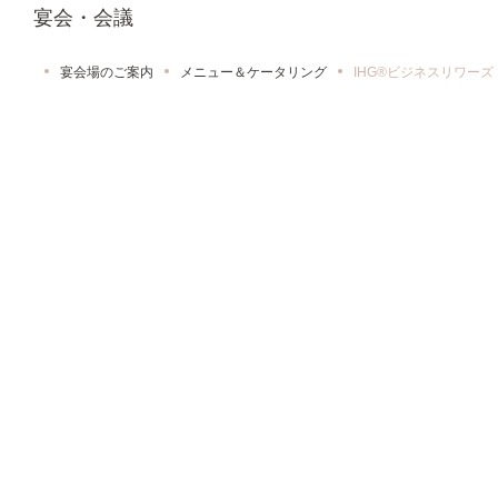
宴会・会議
宴会場のご案内
メニュー＆ケータリング
IHG®ビジネスリワーズ
リクエストを送信する
IHG®ビジネスリワーズ
IHGビジネスリワーズでポイント獲得
IHG®ビジネスリワーズは、イベント会場や宿泊のご
手配を行われるプランナーの方々にポイントを獲得い
ただけるプログラムです。世界各地6,000以上の対象
となるIHGホテルズ&リゾーツ傘下のホテルでの客
室、ミーティング、イベントをご予約いただくたびに
ポイントを加算いたします。会議やカンファレンス、
ウェディング、パーティーなど、イベントの規模や目