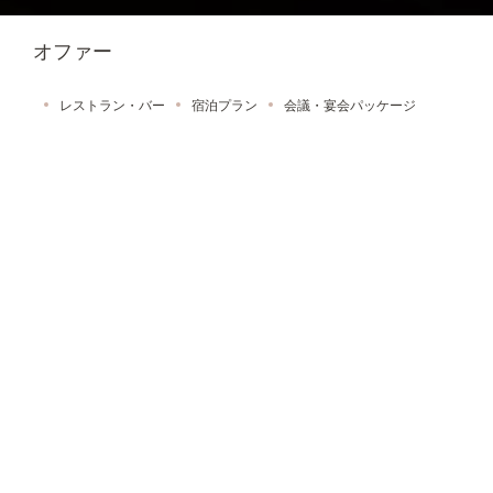
オファー
レストラン・バー
宿泊プラン
会議・宴会パッケージ
お祝いプラン
【夏季限定】中華前菜＆点心セッ
ト「シルクロード」
9種の小皿料理と点心を少しずつ楽しむ、
新たな中国料理体験